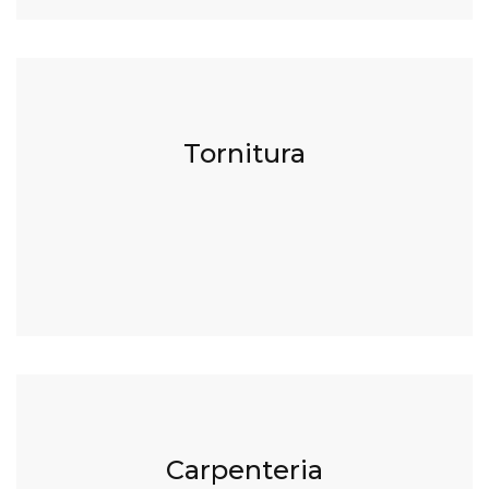
Tornitura CNC
Tornitura
fino a diametro 1750 z 8000
Carpenteria Metallica
Carpenteria