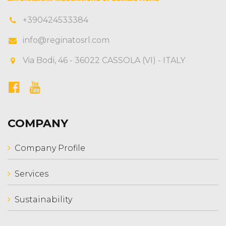
+390424533384
info@reginatosrl.com
Via Bodi, 46 - 36022 CASSOLA (VI) - ITALY
COMPANY
Company Profile
Services
Sustainability